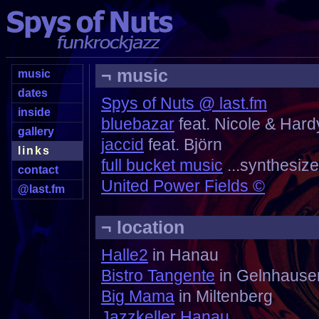
¬ music
music
dates
Spys of Nuts @ last.fm
inside
bluebazar
feat. Nicole & Hard
gallery
jaccid
feat. Björn
links
full bucket music
...synthesiz
contact
United Power Fields ©
@last.fm
¬ location
Halle2
in Hanau
Bistro Tangente
in Gelnhause
Big Mama
in Miltenberg
Jazzkeller Hanau